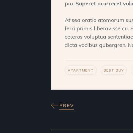
pro.
Saperet ocurreret volu
At sea oratio atomorum sus
ferri primis liberavisse cu. 
ceteros voluptua sententiae
dicta vocibus gubergren. N
APARTMENT
BEST BUY
PREV