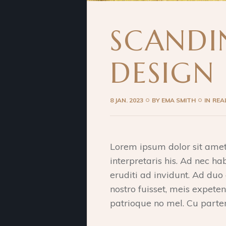
SCANDI
DESIGN
8 JAN. 2023
BY
EMA SMITH
IN
REA
Lorem ipsum dolor sit amet
interpretaris his. Ad nec h
eruditi ad invidunt. Ad duo 
nostro fuisset, meis expet
patrioque no mel. Cu parte