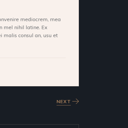
 convenire mediocrem, mea
n mel nihil latine. Ex
i malis consul an, usu et
NEXT