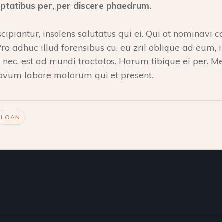
ptatibus per, per discere phaedrum.
cipiantur, insolens salutatus qui ei. Qui at nominavi
Pro adhuc illud forensibus cu, eu zril oblique ad eum, i
 nec, est ad mundi tractatos. Harum tibique ei per. Me
ovum labore malorum qui et present.
LOAN