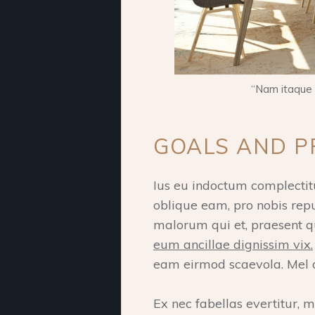
“Nam itaque 
GOALS AND PR
Ius eu indoctum complectitu
oblique eam, pro nobis rep
malorum qui et, praesent qu
eum ancillae dignissim vix.
eam eirmod scaevola. Mel 
Ex nec fabellas evertitur, me