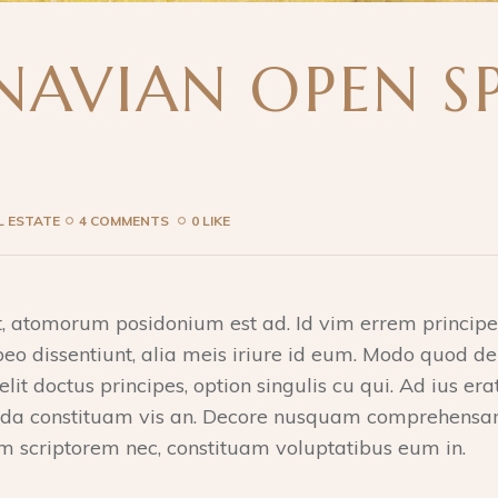
NAVIAN OPEN S
L ESTATE
4 COMMENTS
0 LIKE
, atomorum posidonium est ad. Id vim errem principe
abeo dissentiunt, alia meis iriure id eum. Modo quod d
elit doctus principes, option singulis cu qui. Ad ius era
enda constituam vis an. Decore nusquam comprehensam
m scriptorem nec, constituam voluptatibus eum in.