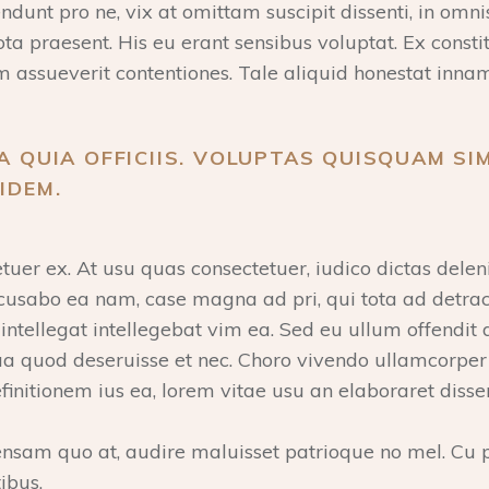
dunt pro ne, vix at omittam suscipit dissenti, in omni
o tota praesent. His eu erant sensibus voluptat. Ex cons
 assueverit contentiones. Tale aliquid honestat innam,
A QUIA OFFICIIS. VOLUPTAS QUISQUAM SIM
IDEM.
r ex. At usu quas consectetuer, iudico dictas delenit
 recusabo ea nam, case magna ad pri, qui tota ad detr
llegat intellegebat vim ea. Sed eu ullum offendit di
a quod deseruisse et nec. Choro vivendo ullamcorper
initionem ius ea, lorem vitae usu an elaboraret dissen
am quo at, audire maluisset patrioque no mel. Cu p
ibus.