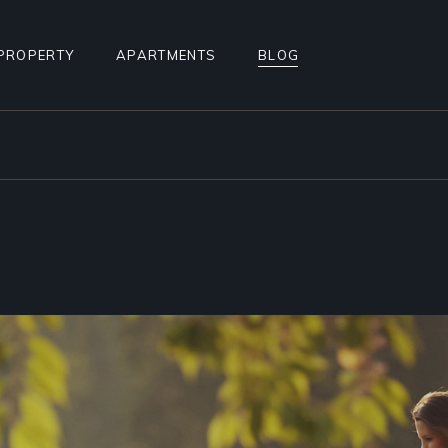
PROPERTY
APARTMENTS
BLOG
STANDARD LIST
APARTMENT LIST
RIGHT SIDEBAR
ALCULATOR
INFO BELOW LIST
APARTMENTS INFO
LEFT SIDEBAR
TEREST
PROPERTY SINGLE
MULTIPLE APARTMENTS
NO SIDEBAR
PROPERTY HOTSPOTS
APARTMENT GALLERY
MASONRY
N
PROPERTY FLOORS
APARTMENT SINGLE
POST TYPES
AGE
FLOOR APARTMENTS