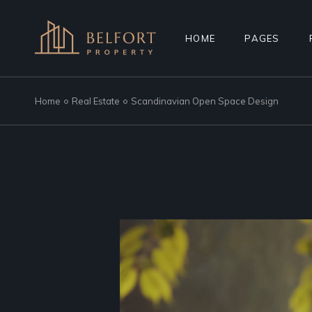
HOME
PAGES
Home
Real Estate
Scandinavian Open Space Design
MAIN HOME
ABOUT US
PROPERTY AGENCY
MORTGAGE C
SMART HOME
REGISTER IN
REAL ESTATE
FAQ PAGE
RESIDENTIAL COMPLEX
COMING SOO
PROPERTY SHOWCASE
404 ERROR P
LANDING