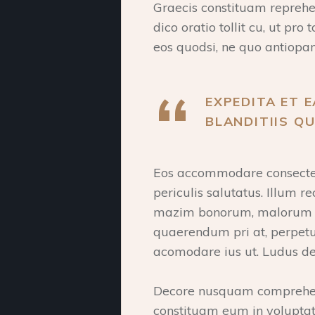
Graecis constituam reprehen
dico oratio tollit cu, ut pr
eos quodsi, ne quo antiopam
EXPEDITA ET E
BLANDITIIS QU
Eos accommodare consectetue
periculis salutatus. Illum
mazim bonorum, malorum inte
quaerendum pri at, perpetu
acomodare ius ut. Ludus def
Decore nusquam comprehens
constituam eum in voluptat