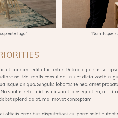
sapiente fuga.”
“Nam itaque sa
IORITIES
r, et cum impedit efficiantur. Detracto persus sadips
udiare ne. Mei malis consul an, usu et dicta vocibus 
alisque an quo. Singulis lobortis te nec, amet probat
No santus reformid usu iuvaret consequat eu, mel in
debet splendide at, mei movet conceptam.
i officiis erroribus disputationi cu, porro solet putent