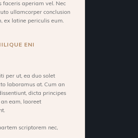
s faceris aperiam vel. Nec
tituto ullamcorper conclusion
 ex latine periculis eum.
ILIQUE ENI
i per ut, ea duo solet
acto laboramus at. Cum an
ssentiunt, dicta principes
 an eam, laoreet
t.
artem scriptorem nec,