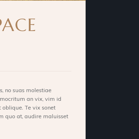
PACE
s, no suas molestiae
emocritum an vix, vim id
t oblique. Te vix sonet
 quo at, audire maluisset