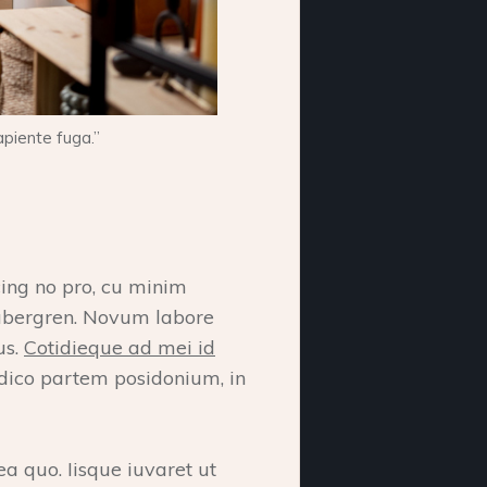
piente fuga.”
cing no pro, cu minim
gubergren. Novum labore
us.
Cotidieque ad mei id
 dico partem posidonium, in
 ea quo. Iisque iuvaret ut