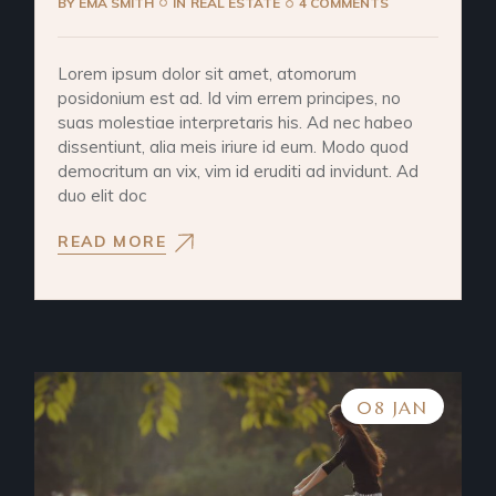
BY
EMA SMITH
IN
REAL ESTATE
4 COMMENTS
Lorem ipsum dolor sit amet, atomorum
posidonium est ad. Id vim errem principes, no
suas molestiae interpretaris his. Ad nec habeo
dissentiunt, alia meis iriure id eum. Modo quod
democritum an vix, vim id eruditi ad invidunt. Ad
duo elit doc
READ MORE
08 JAN