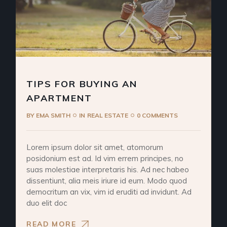
TIPS FOR BUYING AN
APARTMENT
BY
EMA SMITH
IN
REAL ESTATE
0 COMMENTS
Lorem ipsum dolor sit amet, atomorum
posidonium est ad. Id vim errem principes, no
suas molestiae interpretaris his. Ad nec habeo
dissentiunt, alia meis iriure id eum. Modo quod
democritum an vix, vim id eruditi ad invidunt. Ad
duo elit doc
READ MORE