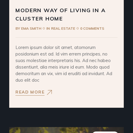
MODERN WAY OF LIVING IN A
CLUSTER HOME
BY
EMA SMITH
IN
REAL ESTATE
0 COMMENTS
Lorem ipsum dolor sit amet, atomorum
posidonium est ad. Id vim errem principes, no
suas molestiae interpretaris his. Ad nec habeo
dissentiunt, alia meis iriure id eum. Modo quod
democritum an vix, vim id eruditi ad invidunt. Ad
duo elit doc
READ MORE