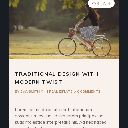
08 JAN
TRADITIONAL DESIGN WITH
MODERN TWIST
BY
EMA SMITH
IN
REAL ESTATE
0 COMMENTS
Lorem ipsum dolor sit amet, atomorum
posidonium est ad. Id vim errem principes, no
suas molestiae interpretaris his. Ad nec habeo