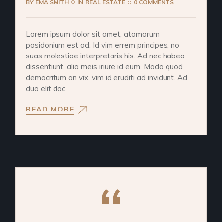
BY
EMA SMITH
IN
REAL ESTATE
0 COMMENTS
Lorem ipsum dolor sit amet, atomorum
posidonium est ad. Id vim errem principes, no
suas molestiae interpretaris his. Ad nec habeo
dissentiunt, alia meis iriure id eum. Modo quod
democritum an vix, vim id eruditi ad invidunt. Ad
duo elit doc
READ MORE