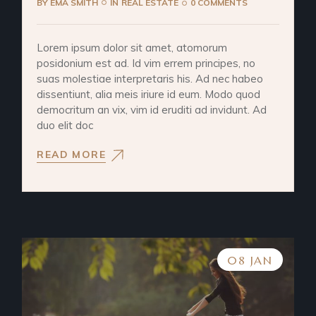
BY
EMA SMITH
IN
REAL ESTATE
0 COMMENTS
Lorem ipsum dolor sit amet, atomorum
posidonium est ad. Id vim errem principes, no
suas molestiae interpretaris his. Ad nec habeo
dissentiunt, alia meis iriure id eum. Modo quod
democritum an vix, vim id eruditi ad invidunt. Ad
duo elit doc
READ MORE
08 JAN