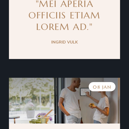
"MEI APERIA
OFFICIIS ETIAM
LOREM AD."
INGRID VULK
08 JAN