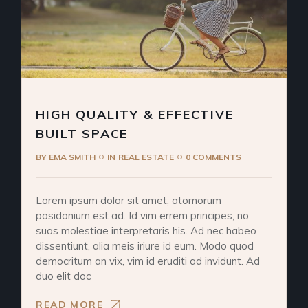
HIGH QUALITY & EFFECTIVE
BUILT SPACE
BY
EMA SMITH
IN
REAL ESTATE
0 COMMENTS
Lorem ipsum dolor sit amet, atomorum
posidonium est ad. Id vim errem principes, no
suas molestiae interpretaris his. Ad nec habeo
dissentiunt, alia meis iriure id eum. Modo quod
democritum an vix, vim id eruditi ad invidunt. Ad
duo elit doc
READ MORE