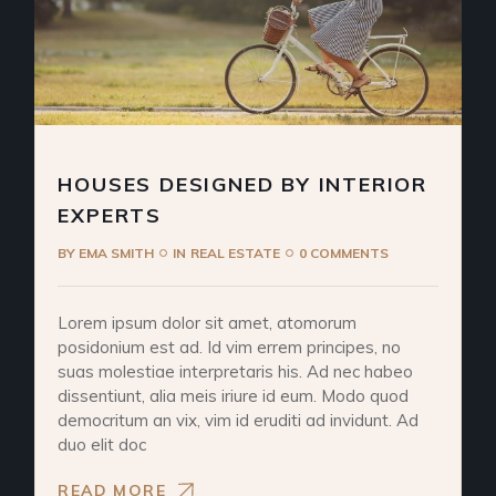
HOUSES DESIGNED BY INTERIOR
EXPERTS
BY
EMA SMITH
IN
REAL ESTATE
0 COMMENTS
Lorem ipsum dolor sit amet, atomorum
posidonium est ad. Id vim errem principes, no
suas molestiae interpretaris his. Ad nec habeo
dissentiunt, alia meis iriure id eum. Modo quod
democritum an vix, vim id eruditi ad invidunt. Ad
duo elit doc
READ MORE