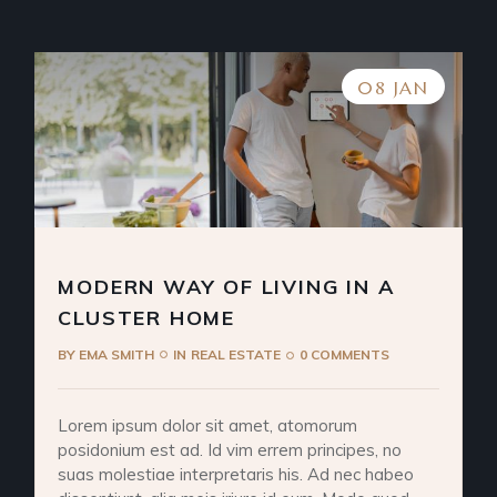
08 JAN
MODERN WAY OF LIVING IN A
CLUSTER HOME
BY
EMA SMITH
IN
REAL ESTATE
0 COMMENTS
Lorem ipsum dolor sit amet, atomorum
posidonium est ad. Id vim errem principes, no
suas molestiae interpretaris his. Ad nec habeo