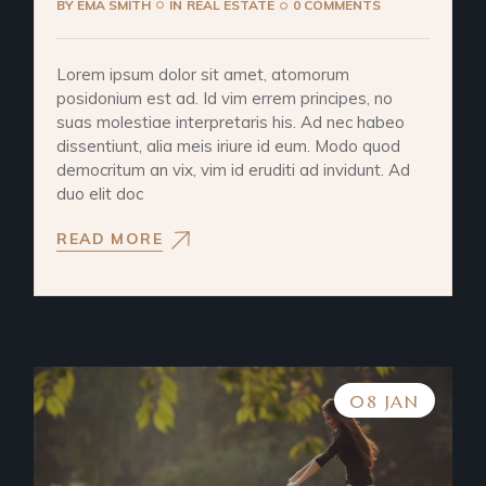
BY
EMA SMITH
IN
REAL ESTATE
0 COMMENTS
Lorem ipsum dolor sit amet, atomorum
posidonium est ad. Id vim errem principes, no
suas molestiae interpretaris his. Ad nec habeo
dissentiunt, alia meis iriure id eum. Modo quod
democritum an vix, vim id eruditi ad invidunt. Ad
duo elit doc
READ MORE
08 JAN