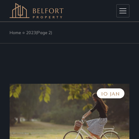
Skip
to
the
content
Home
2023
(Page 2)
10 JAN