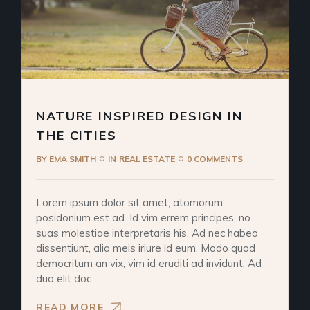
NATURE INSPIRED DESIGN IN
THE CITIES
BY
EMA SMITH
IN
REAL ESTATE
0 COMMENTS
Lorem ipsum dolor sit amet, atomorum
posidonium est ad. Id vim errem principes, no
suas molestiae interpretaris his. Ad nec habeo
dissentiunt, alia meis iriure id eum. Modo quod
democritum an vix, vim id eruditi ad invidunt. Ad
duo elit doc
READ MORE