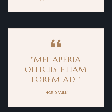
"MEI APERIA
OFFICIIS ETIAM
LOREM AD."
INGRID VULK