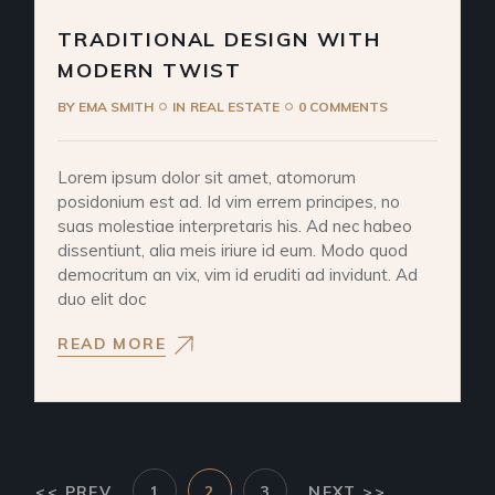
TRADITIONAL DESIGN WITH
MODERN TWIST
BY
EMA SMITH
IN
REAL ESTATE
0 COMMENTS
Lorem ipsum dolor sit amet, atomorum
posidonium est ad. Id vim errem principes, no
suas molestiae interpretaris his. Ad nec habeo
dissentiunt, alia meis iriure id eum. Modo quod
democritum an vix, vim id eruditi ad invidunt. Ad
duo elit doc
READ MORE
POSTS
<< PREV
1
2
3
NEXT >>