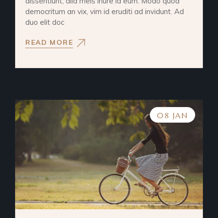
dissentiunt, alia meis iriure id eum. Modo quod
democritum an vix, vim id eruditi ad invidunt. Ad
duo elit doc
READ MORE
08 JAN