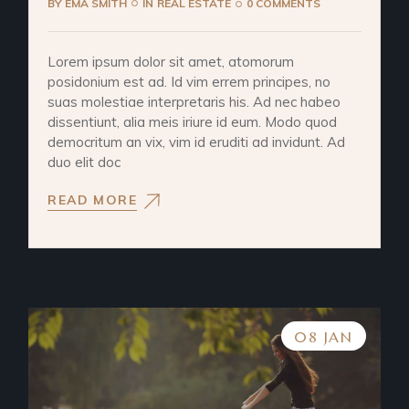
BY
EMA SMITH
IN
REAL ESTATE
0 COMMENTS
Lorem ipsum dolor sit amet, atomorum
posidonium est ad. Id vim errem principes, no
suas molestiae interpretaris his. Ad nec habeo
dissentiunt, alia meis iriure id eum. Modo quod
democritum an vix, vim id eruditi ad invidunt. Ad
duo elit doc
READ MORE
08 JAN