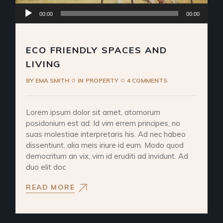
Audio
00:00
00:00
Player
ECO FRIENDLY SPACES AND
LIVING
BY
EMA SMITH
IN
PROPERTY
4 COMMENTS
Lorem ipsum dolor sit amet, atomorum
posidonium est ad. Id vim errem principes, no
suas molestiae interpretaris his. Ad nec habeo
dissentiunt, alia meis iriure id eum. Modo quod
democritum an vix, vim id eruditi ad invidunt. Ad
duo elit doc
READ MORE