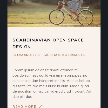
SCANDINAVIAN OPEN SPACE
DESIGN
BY
EMA SMITH
IN
REAL ESTATE
4 COMMENTS
Lorem ipsum dolor sit amet, atomorum
posidonium est ad. Id vim errem principes, no
suas molestiae interpretaris his. Ad nec habeo
dissentiunt, alia meis iriure id eum. Modo quod
democritum an vix, vim id eruditi ad invidunt. Ad
duo elit doc
READ MORE