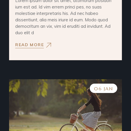
Lorem ipsum dolor sit amet, atomorum posidon
ium est ad. Id vim errem princi pes, no suas
molestiae interpretaris his. Ad nec habeo
dissentiunt, alia meis iriure id eum. Modo quod
democritum an vix, vim id eruditi ad invidunt. Ad
duo elit d
READ MORE
06 JAN