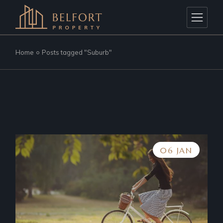
Skip
to
the
content
Home
Posts tagged "Suburb"
06 JAN